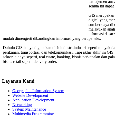
manajemen armad
semua itu dapat 
GIS merupakan s
digital yang me
sumber daya di 
melakukan anali
informasi dasar 
mudah dimengerti dibandingkan informasi yang berupa teks.
Dahulu GIS hanya digunakan oleh industri-industri seperti minyak 
perikanan, transportasi, dan telekomunikasi. Tapi akhir-akhir ini GIS
sektor lainnya seperti, real estate, banking, bisnis perkapalan dan g
bisnis retail seperti delivery order.
Layanan Kami
Geographic Information System
Website Development
Application Development
Networking
System Maintenance
Multimedia Programming