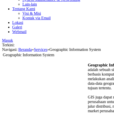
Lain-lain
Tentang Kami
Visi & Misi
Kontak via Email
Lokasi
Galeri
Webmail
Masuk
Terkini:
Navigasi:
Beranda
»
Services
»
Geographic Information System
Geographic Information System
Geographic In
adalah sebuah si
berbasis kompu
melakukan analis
data-data geogr
tujuan tertentu.
GIS juga dapat 
perusahaan untuk
jalur distribusi
market perusahaa