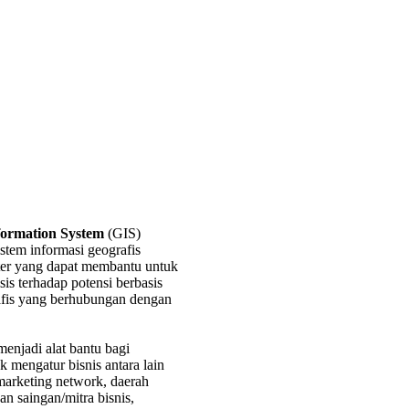
formation System
(GIS)
stem informasi geografis
ter yang dapat membantu untuk
is terhadap potensi berbasis
afis yang berhubungan dengan
menjadi alat bantu bagi
 mengatur bisnis antara lain
, marketing network, daerah
n saingan/mitra bisnis,