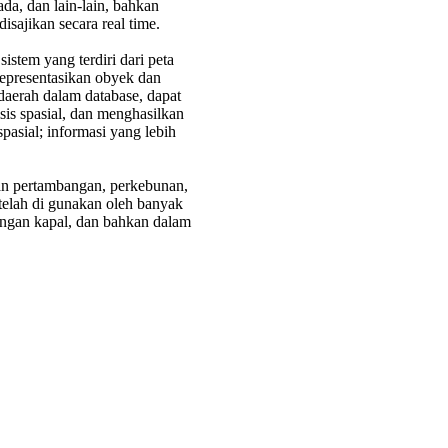
a, dan lain-lain, bahkan
disajikan secara real time.
istem yang terdiri dari peta
representasikan obyek dan
daerah dalam database, dapat
sis spasial, dan menghasilkan
spasial; informasi yang lebih
dan pertambangan, perkebunan,
 telah di gunakan oleh banyak
alangan kapal, dan bahkan dalam