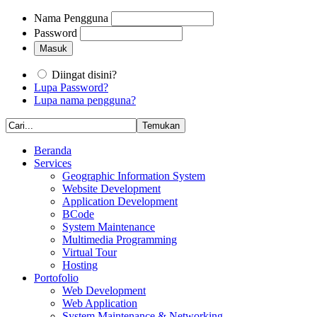
Nama Pengguna
Password
Diingat disini?
Lupa Password?
Lupa nama pengguna?
Beranda
Services
Geographic Information System
Website Development
Application Development
BCode
System Maintenance
Multimedia Programming
Virtual Tour
Hosting
Portofolio
Web Development
Web Application
System Maintenance & Networking